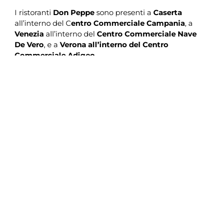
I ristoranti
Don Peppe
sono presenti a
Caserta
all’interno del C
entro Commerciale Campania
, a
Venezia
all’interno del
Centro Commerciale Nave
De Vero
, e a
Verona all’interno del Centro
Commerciale Adigeo
.
I principi ispiratori del menù adottato sono la
qualità delle materie prime, l’utilizzo di prodotti a
“chilometro zero” di modo da garantirne la
freschezza, la capacità creativa e la tradizione di una
cucina tramandata da generazioni.
Don Peppe
è noto per l’elevato rapporto
qualità/prezzo dei propri prodotti, il Ristorante
Don
Peppe
è progressivamente diventato un vero e
proprio punto di riferimento per il settore sul
territorio. Nella sede di Caserta si contano circa
150.000 coperti l’anno, in quella di Venezia circa
90.000 l’anno.