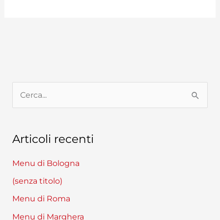
C
e
r
Articoli recenti
c
a
Menu di Bologna
:
(senza titolo)
Menu di Roma
Menu di Marghera