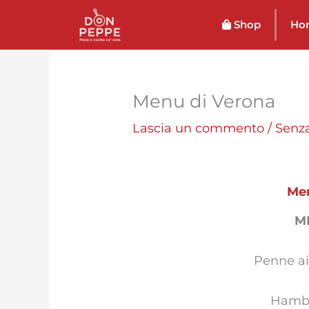
Vai
Shop
Ho
al
contenuto
Menu di Verona
Lascia un commento
/
Senza
Men
M
Penne ai
Hambu