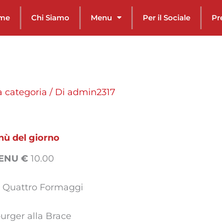
me
Chi Siamo
Menu
Per il Sociale
Pr
 categoria
/ Di
admin2317
ù del giorno
ENU €
10.00
 Quattro Formaggi
rger alla Brace