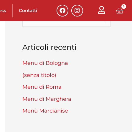
F
I
0
Carr
ess
Contatti
a
n
c
s
C
e
t
b
a
e
o
g
r
o
r
Articoli recenti
k
a
c
m
a
Menu di Bologna
:
(senza titolo)
Menu di Roma
Menu di Marghera
Menù Marcianise